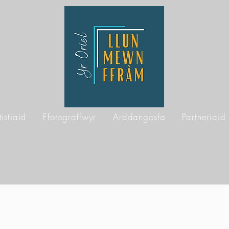
tistiaid
Ffotograffwyr
Arddangosfa
Partneriaid