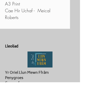
A3 Print
Cae Hir Uchaf - Meical
Roberts
Lleoliad
Yr Oriel Llun Mewn Ffrâm
Penygroes
Caernarfon
LL54 6NG
Cysylltu
ag.hughes06@gmail.com