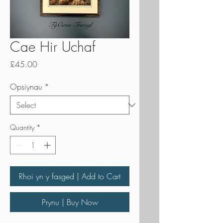
Cae Hir Uchaf
Price
£45.00
Opsiynau
*
Quantity
*
Rhoi yn y fasged | Add to Cart
Prynu | Buy Now