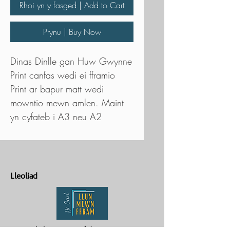
Rhoi yn y fasged | Add to Cart
Prynu | Buy Now
Dinas Dinlle gan Huw Gwynne
Print canfas wedi ei fframio
Print ar bapur matt wedi
mowntio mewn amlen. Maint
yn cyfateb i A3 neu A2
Lleoliad