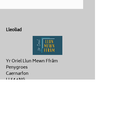
Lleoliad
Yr Oriel Llun Mewn Ffrâm
Penygroes
Caernarfon
LL54 6NG
Cysylltu
ag.hughes06@gmail.com
Aaron :
07880359878
Gwenan: