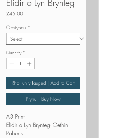
Elidir o Lyn Brynteg
Price
£45.00
Opsiynau
*
Quantity
*
Rhoi yn y fasged | Add to Cart
Prynu | Buy Now
A3 Print
Elidir o Lyn Brynteg- Gethin
Roberts