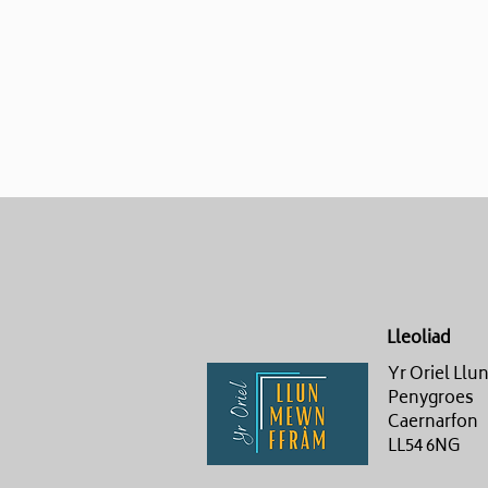
Lleoliad
Yr Oriel Ll
Penygroes
Caernarfon
LL54 6NG