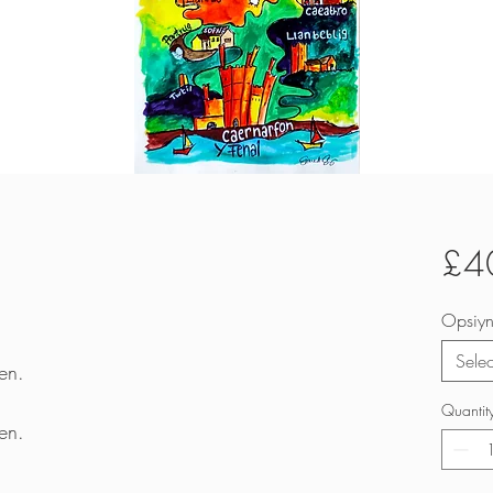
£4
Opsiy
Selec
en.
Quantit
en.