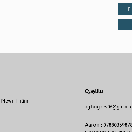
R
Cysylltu
un Mewn Ffrâm
ag.hughes06@gmail.
Aaron : 0788035987