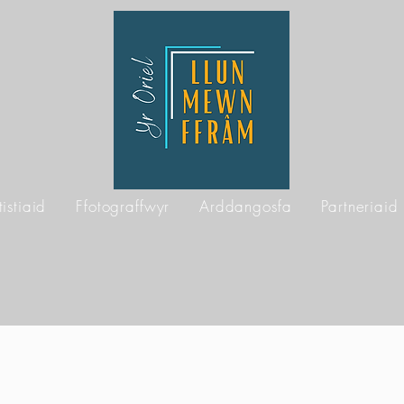
tistiaid
Ffotograffwyr
Arddangosfa
Partneriaid