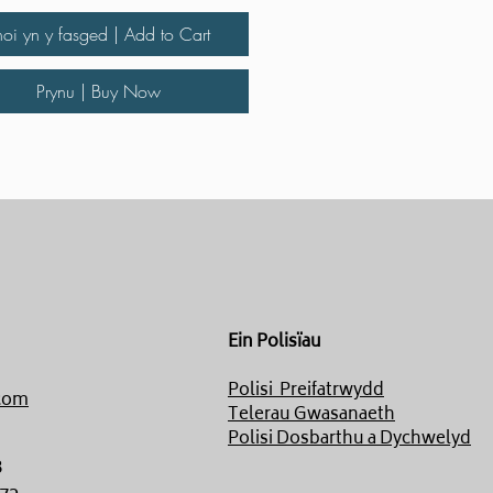
hoi yn y fasged | Add to Cart
Prynu | Buy Now
Ein Polisïau
Polisi Preifatrwydd
com
Telerau Gwasanaeth
Polisi Dosbarthu a Dychwelyd
8