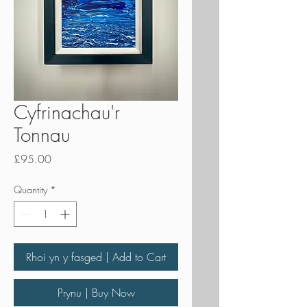
Cyfrinachau'r
Tonnau
Price
£95.00
Quantity
*
Rhoi yn y fasged | Add to Cart
Prynu | Buy Now