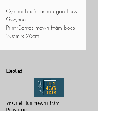
Cyfrinachau'r Tonnau gan Huw
Gwynne
Print Canfas mewn ffrâm bocs
26cm x 26cm
Lleoliad
Yr Oriel Llun Mewn Ffrâm
Penygroes
Caernarfon
LL54 6NG
Cysylltu