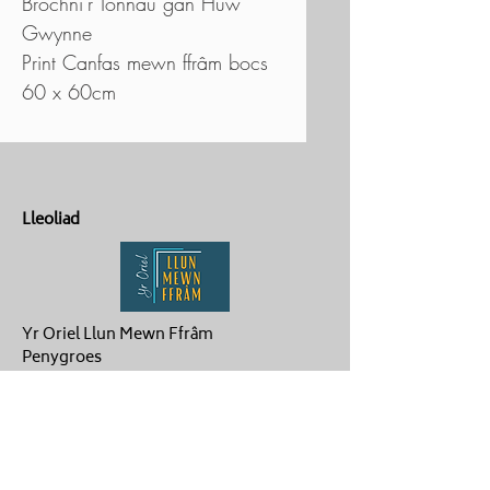
Brochni'r Tonnau gan Huw
Gwynne
Print Canfas mewn ffrâm bocs
60 x 60cm
Lleoliad
Yr Oriel Llun Mewn Ffrâm
Penygroes
Caernarfon
LL54 6NG
Cysylltu
ag.hughes06@gmail.com