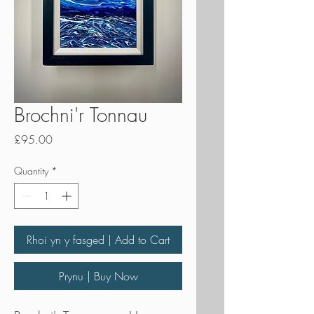
Brochni'r Tonnau
Price
£95.00
Quantity
*
Rhoi yn y fasged | Add to Cart
Prynu | Buy Now