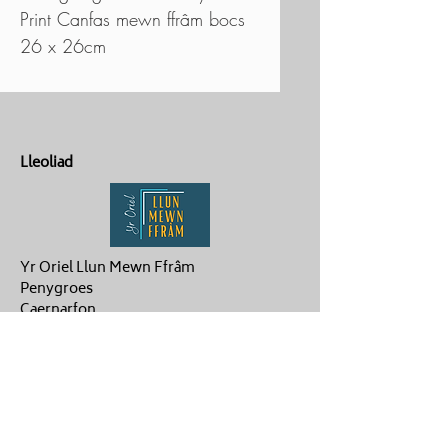
Print Canfas mewn ffrâm bocs
26 x 26cm
Lleoliad
Yr Oriel Llun Mewn Ffrâm
Penygroes
Caernarfon
LL54 6NG
Cysylltu
ag.hughes06@gmail.com