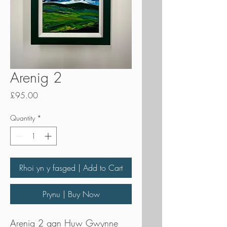
Arenig 2
Price
£95.00
Quantity
*
Rhoi yn y fasged | Add to Cart
Prynu | Buy Now
Arenig 2 gan Huw Gwynne