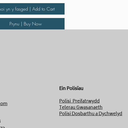
hoi yn y fasged | Add to Cart
Prynu | Buy Now
Ein Polisïau
Polisi Preifatrwydd
com
Telerau Gwasanaeth
Polisi Dosbarthu a Dychwelyd
8