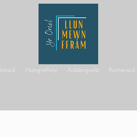
tistiaid
Ffotograffwyr
Arddangosfa
Partneriaid