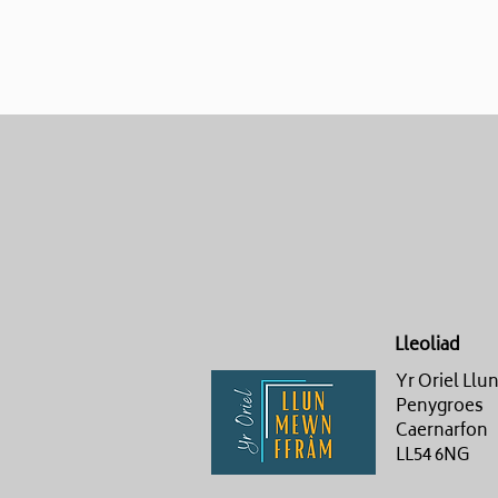
Lleoliad
Yr Oriel Ll
Penygroes
Caernarfon
LL54 6NG