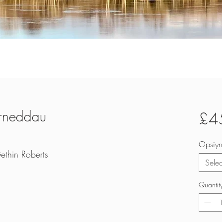
arneddau
£4
Opsiy
ethin Roberts
Selec
Quantit