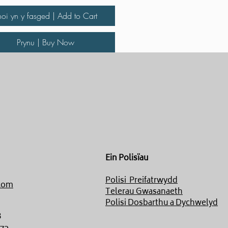
hoi yn y fasged | Add to Cart
Prynu | Buy Now
Ein Polisïau
Polisi Preifatrwydd
com
Telerau Gwasanaeth
Polisi Dosbarthu a Dychwelyd
8