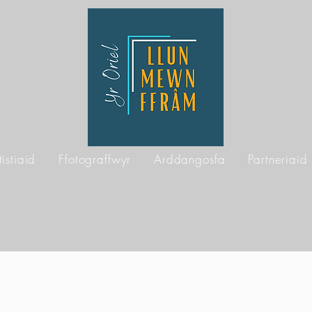
tistiaid
Ffotograffwyr
Arddangosfa
Partneriaid