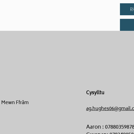
R
Cysylltu
un Mewn Ffrâm
ag.hughes06@gmail.
Aaron : 0788035987