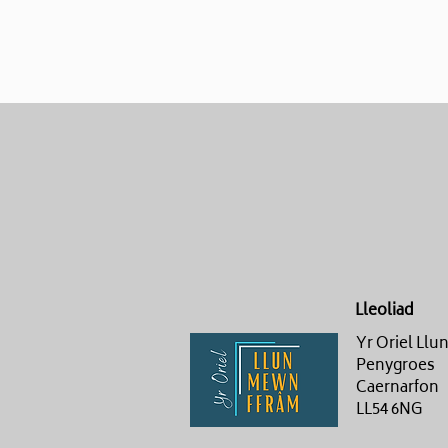
Lleoliad
Yr Oriel Ll
Penygroes
Caernarfon
LL54 6NG