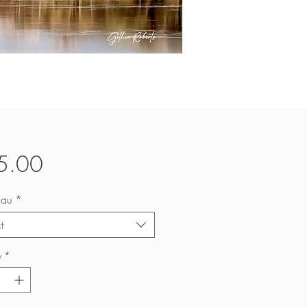
Price
5.00
nau
*
t
y
*