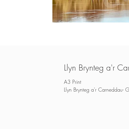
Llyn Brynteg a'r C
A3 Print
Llyn Brynteg a'r Carneddau- G