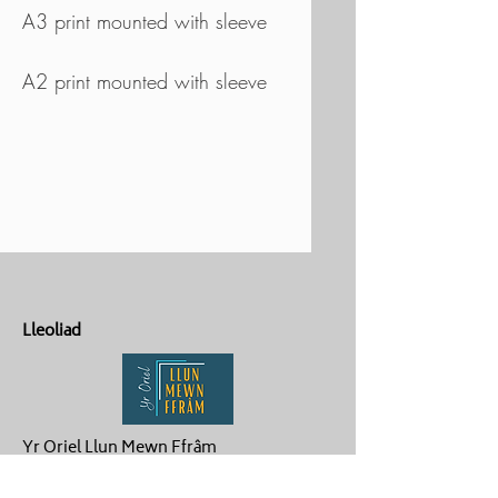
A3 print mounted with sleeve
A2 print mounted with sleeve
Lleoliad
Yr Oriel Llun Mewn Ffrâm
Penygroes
Caernarfon