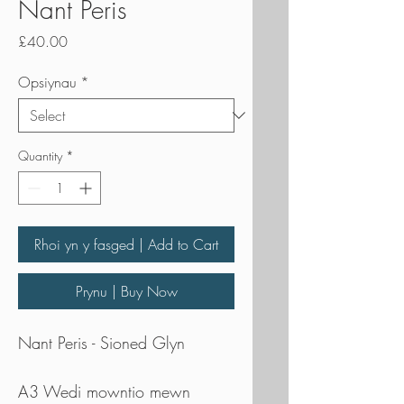
Nant Peris
Price
£40.00
Opsiynau
*
Quantity
*
Rhoi yn y fasged | Add to Cart
Prynu | Buy Now
Nant Peris - Sioned Glyn
A3 Wedi mowntio mewn