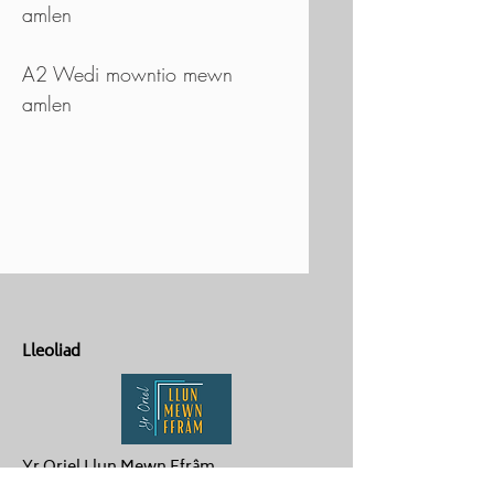
amlen
A2 Wedi mowntio mewn
amlen
Lleoliad
Yr Oriel Llun Mewn Ffrâm
Penygroes