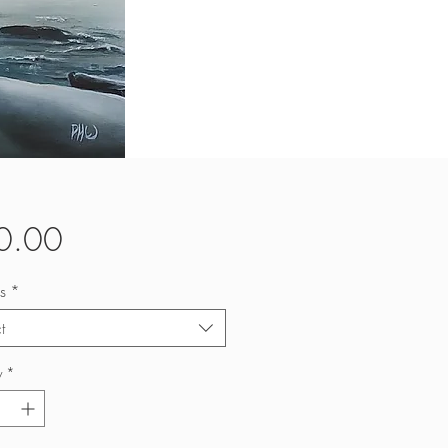
Price
0.00
s
*
t
y
*