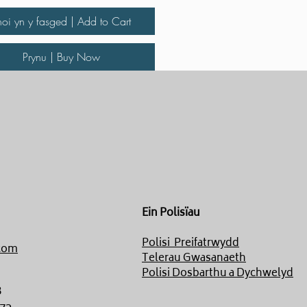
hoi yn y fasged | Add to Cart
Prynu | Buy Now
Ein Polisïau
Polisi Preifatrwydd
com
Telerau Gwasanaeth
Polisi Dosbarthu a Dychwelyd
8