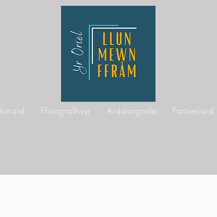
tistiaid
Ffotograffwyr
Arddangosfa
Partneriaid