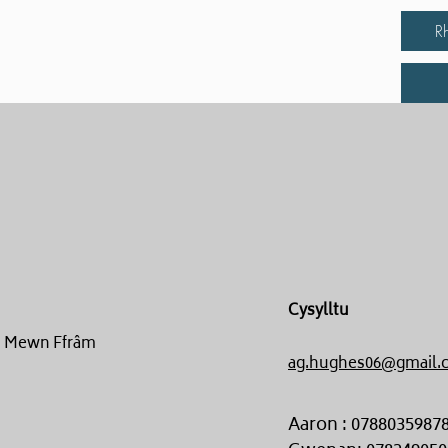
R
Cysylltu
un Mewn Ffrâm
ag.hughes06@gmail.
Aaron : 0788035987