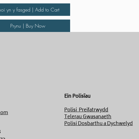
hoi yn y fasged | Add to Cart
Prynu | Buy Now
Ein Polisïau
Polisi Preifatrwydd
com
Telerau Gwasanaeth
Polisi Dosbarthu a Dychwelyd
8