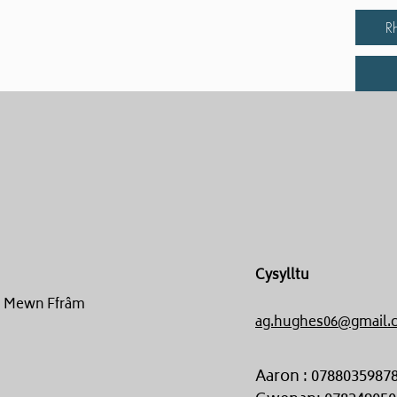
R
Cysylltu
un Mewn Ffrâm
ag.hughes06@gmail.
Aaron : 0788035987