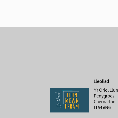
Lleoliad
Yr Oriel Ll
Penygroes
Caernarfon
LL54 6NG