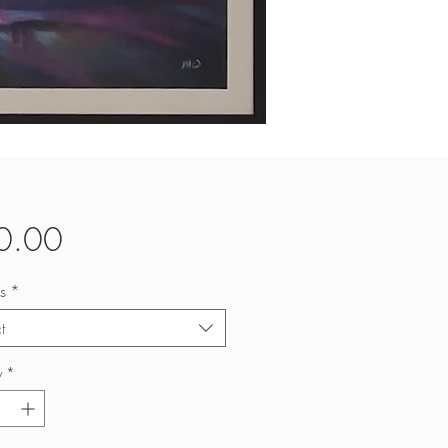
Price
0.00
s
*
t
y
*