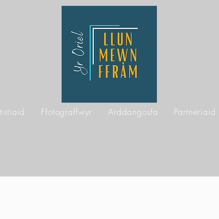
tistiaid
Ffotograffwyr
Arddangosfa
Partneriaid