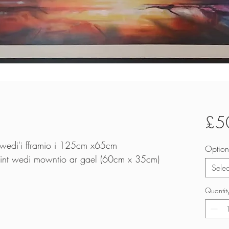
£5
 wedi'i fframio i 125cm x65cm
Option
rint wedi mowntio ar gael (60cm x 35cm)
Selec
Quantit