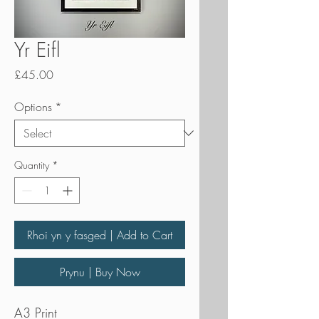
Yr Eifl
Price
£45.00
Options
*
Quantity
*
Rhoi yn y fasged | Add to Cart
Prynu | Buy Now
A3 Print