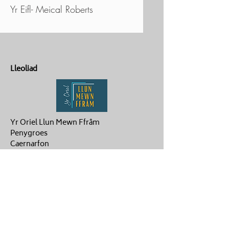
Yr Eifl- Meical Roberts
Lleoliad
Yr Oriel Llun Mewn Ffrâm
Penygroes
Caernarfon
LL54 6NG
Cysylltu
ag.hughes06@gmail.com
Aaron :