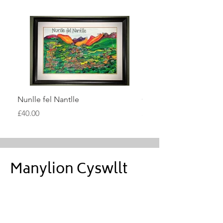
Nunlle fel Nantlle
Cymru
Price
Price
£40.00
£40.00
Manylion Cyswllt