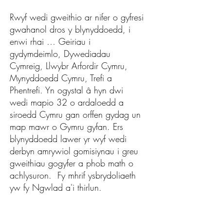
Rwyf wedi gweithio ar nifer o gyfresi
gwahanol dros y blynyddoedd, i
enwi rhai … Geiriau i
gydymdeimlo, Dywediadau
Cymreig, Llwybr Arfordir Cymru,
Mynyddoedd Cymru, Trefi a
Phentrefi. Yn ogystal â hyn dwi
wedi mapio 32 o ardaloedd a
siroedd Cymru gan orffen gydag un
map mawr o Gymru gyfan. Ers
blynyddoedd lawer yr wyf wedi
derbyn amrywiol gomisiynau i greu
gweithiau gogyfer a phob math o
achlysuron. Fy mhrif ysbrydoliaeth
yw fy Ngwlad a'i thirlun.