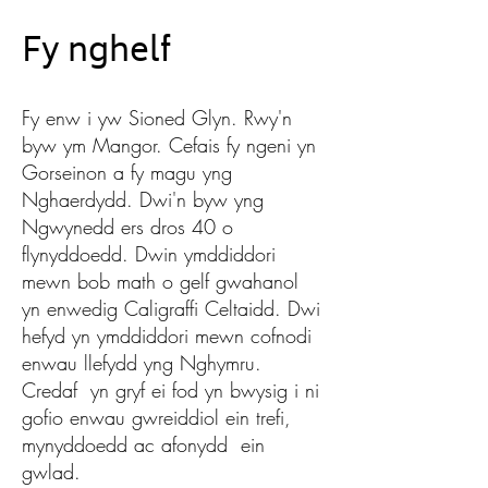
Fy nghelf
Fy enw i yw Sioned Glyn. Rwy'n
byw ym Mangor. Cefais fy ngeni yn
Gorseinon a fy magu yng
Nghaerdydd. Dwi'n byw yng
Ngwynedd ers dros 40 o
flynyddoedd. Dwin ymddiddori
mewn bob math o gelf gwahanol
yn enwedig Caligraffi Celtaidd. Dwi
hefyd yn ymddiddori mewn cofnodi
enwau llefydd yng Nghymru.
Credaf yn gryf ei fod yn bwysig i ni
gofio enwau gwreiddiol ein trefi,
mynyddoedd ac afonydd ein
gwlad.